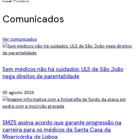
Local:
Coimbra
Saber mais
Comunicados
50 Anos do Serviço Médico na Periferia
Ver comunicados
Data:
30.10.2026 14:30 - 17:00
Local:
Lisboa
Saber mais
Sem médicos não há cuidados: ULS de São João
nega direitos de parentalidade
Fórum FNAM: Trabalho médico na aposentação:
valorização, direitos e limites
05 agosto 2026
Data:
14.11.2026 10:00 - 13:00
Local:
Lisboa
Saber mais
SMZS assina acordo que garante progressão na
carreira para os médicos da Santa Casa da
Misericórdia de Lisboa