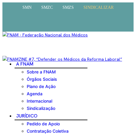
SMN
SMZC
SMZS
SINDICALIZAR
A FNAM
Sobre a FNAM
Órgãos Sociais
Plano de Ação
Agenda
Internacional
Sindicalização
JURÍDICO
Pedido de Apoio
Contratação Coletiva